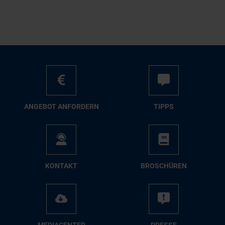
AN­GE­BOT AN­FOR­DERN
TIPPS
KON­TAKT
BRO­SCHÜ­REN