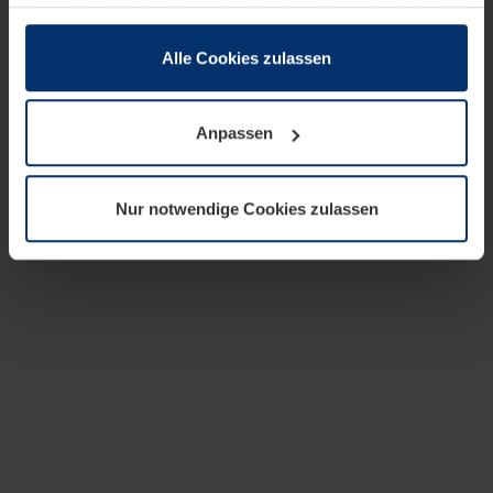
zusammen, die Sie ihnen bereitgestellt haben oder die
sie im Rahmen Ihrer Nutzung der Dienste gesammelt
haben.
Alle Cookies zulassen
Rechtlich können wir Cookies auf Ihrem Gerät speichern,
wenn diese für den Betrieb dieser Seite unbedingt
Anpassen
notwendig sind. Für alle anderen Cookie-Typen benötigen
wir Ihre Erlaubnis. Ihre Einwilligung können Sie jederzeit
in der Cookie-Erläuterung auf der Seite
Nur notwendige Cookies zulassen
Datenschutzerklärung
unserer Website ändern oder
widerrufen.