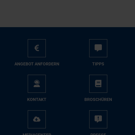
AN­GE­BOT AN­FOR­DERN
TIPPS
KON­TAKT
BRO­SCHÜ­REN