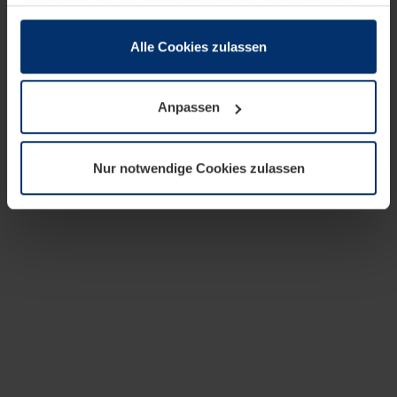
zusammen, die Sie ihnen bereitgestellt haben oder die
sie im Rahmen Ihrer Nutzung der Dienste gesammelt
haben.
Alle Cookies zulassen
Rechtlich können wir Cookies auf Ihrem Gerät speichern,
wenn diese für den Betrieb dieser Seite unbedingt
Anpassen
notwendig sind. Für alle anderen Cookie-Typen benötigen
wir Ihre Erlaubnis. Ihre Einwilligung können Sie jederzeit
in der Cookie-Erläuterung auf der Seite
Nur notwendige Cookies zulassen
Datenschutzerklärung
unserer Website ändern oder
widerrufen.