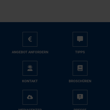
AN­GE­BOT AN­FOR­DERN
TIPPS
KON­TAKT
BRO­SCHÜ­REN