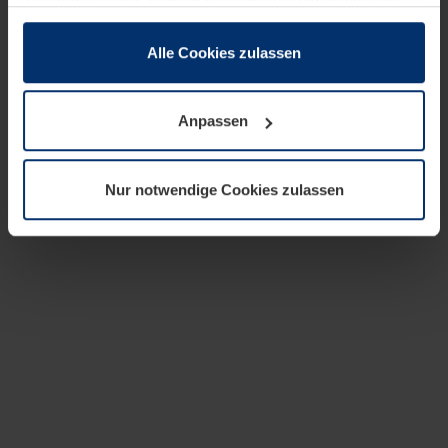
zusammen, die Sie ihnen bereitgestellt haben oder die
sie im Rahmen Ihrer Nutzung der Dienste gesammelt
haben.
Alle Cookies zulassen
Rechtlich können wir Cookies auf Ihrem Gerät speichern,
wenn diese für den Betrieb dieser Seite unbedingt
Anpassen
notwendig sind. Für alle anderen Cookie-Typen benötigen
wir Ihre Erlaubnis. Ihre Einwilligung können Sie jederzeit
in der Cookie-Erläuterung auf der Seite
Nur notwendige Cookies zulassen
Datenschutzerklärung
unserer Website ändern oder
widerrufen.