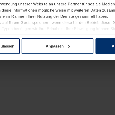
Verwendung unserer Website an unsere Partner für soziale Medi
n diese Informationen möglicherweise mit weiteren Daten zusam
e sie im Rahmen Ihrer Nutzung der Dienste gesammelt haben.
 auf Ihrem Gerät speichern, wenn diese für den Betrieb dieser 
-Typen benötigen wir Ihre Erlaubnis. Ihre Einwilligung können Sie
enschutzerklärung
unserer Website ändern oder widerrufen.
zulassen
Anpassen
A