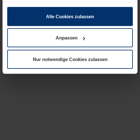
zusammen, die Sie ihnen bereitgestellt haben oder die
sie im Rahmen Ihrer Nutzung der Dienste gesammelt
haben.
Alle Cookies zulassen
Rechtlich können wir Cookies auf Ihrem Gerät speichern,
wenn diese für den Betrieb dieser Seite unbedingt
Anpassen
notwendig sind. Für alle anderen Cookie-Typen benötigen
wir Ihre Erlaubnis. Ihre Einwilligung können Sie jederzeit
in der Cookie-Erläuterung auf der Seite
Nur notwendige Cookies zulassen
Datenschutzerklärung
unserer Website ändern oder
widerrufen.