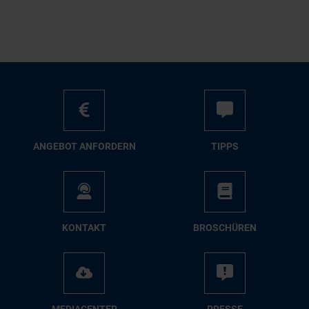
AN­GE­BOT AN­FOR­DERN
TIPPS
KON­TAKT
BRO­SCHÜ­REN