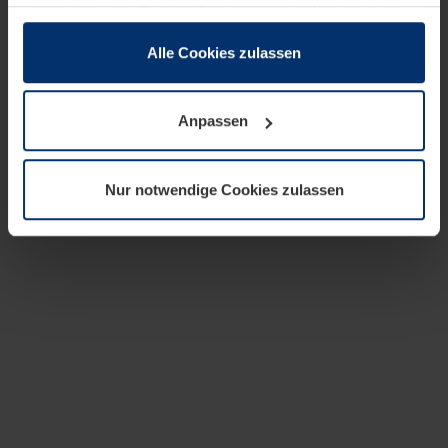
zusammen, die Sie ihnen bereitgestellt haben oder die
sie im Rahmen Ihrer Nutzung der Dienste gesammelt
haben.
Alle Cookies zulassen
Rechtlich können wir Cookies auf Ihrem Gerät speichern,
wenn diese für den Betrieb dieser Seite unbedingt
Anpassen
notwendig sind. Für alle anderen Cookie-Typen benötigen
wir Ihre Erlaubnis. Ihre Einwilligung können Sie jederzeit
in der Cookie-Erläuterung auf der Seite
Nur notwendige Cookies zulassen
Datenschutzerklärung
unserer Website ändern oder
widerrufen.