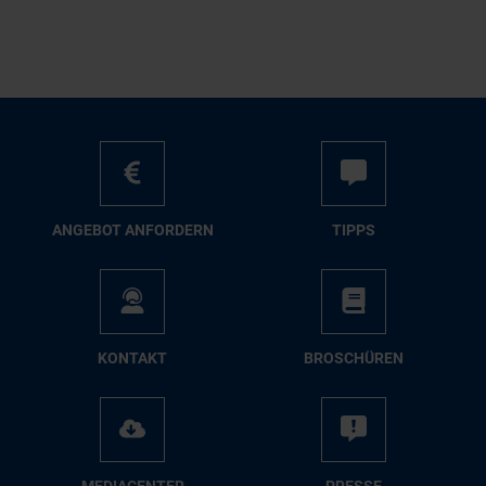
AN­GE­BOT AN­FOR­DERN
TIPPS
KON­TAKT
BRO­SCHÜ­REN