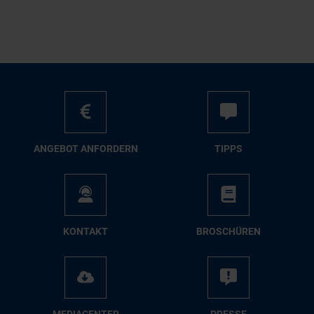
AN­GE­BOT AN­FOR­DERN
TIPPS
KON­TAKT
BRO­SCHÜ­REN