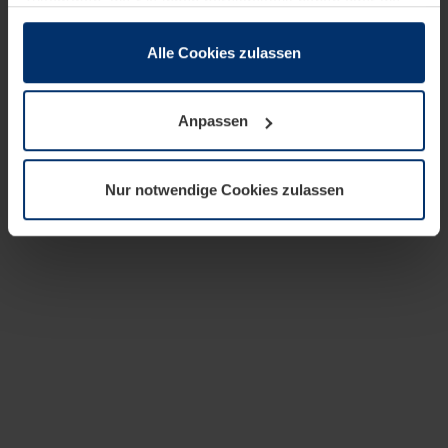
zusammen, die Sie ihnen bereitgestellt haben oder die
sie im Rahmen Ihrer Nutzung der Dienste gesammelt
haben.
Alle Cookies zulassen
Rechtlich können wir Cookies auf Ihrem Gerät speichern,
wenn diese für den Betrieb dieser Seite unbedingt
Anpassen
notwendig sind. Für alle anderen Cookie-Typen benötigen
wir Ihre Erlaubnis. Ihre Einwilligung können Sie jederzeit
in der Cookie-Erläuterung auf der Seite
Nur notwendige Cookies zulassen
Datenschutzerklärung
unserer Website ändern oder
widerrufen.