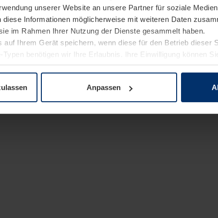
Verwendung unserer Website an unsere Partner für soziale Medi
n diese Informationen möglicherweise mit weiteren Daten zusam
e sie im Rahmen Ihrer Nutzung der Dienste gesammelt haben.
 auf Ihrem Gerät speichern, wenn diese für den Betrieb dieser 
-Typen benötigen wir Ihre Erlaubnis. Ihre Einwilligung können Sie
enschutzerklärung
unserer Website ändern oder widerrufen.
zulassen
Anpassen
A