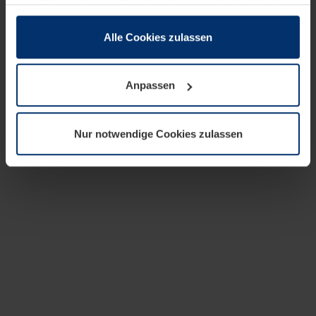
zusammen, die Sie ihnen bereitgestellt haben oder die
sie im Rahmen Ihrer Nutzung der Dienste gesammelt
haben.
Alle Cookies zulassen
Rechtlich können wir Cookies auf Ihrem Gerät speichern,
wenn diese für den Betrieb dieser Seite unbedingt
Anpassen
notwendig sind. Für alle anderen Cookie-Typen benötigen
wir Ihre Erlaubnis. Ihre Einwilligung können Sie jederzeit
in der Cookie-Erläuterung auf der Seite
Nur notwendige Cookies zulassen
Datenschutzerklärung
unserer Website ändern oder
widerrufen.