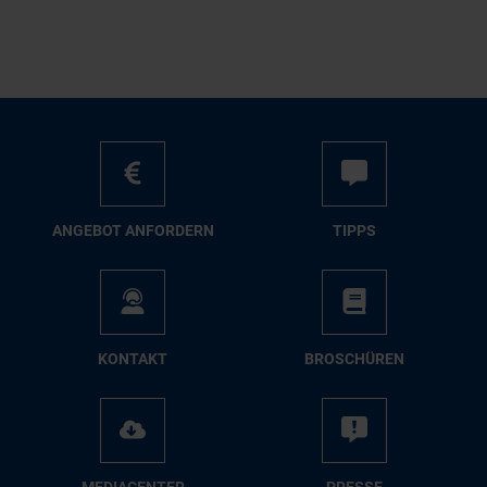
AN­GE­BOT AN­FOR­DERN
TIPPS
KON­TAKT
BRO­SCHÜ­REN