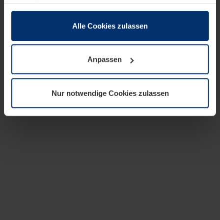
zusammen, die Sie ihnen bereitgestellt haben oder die
sie im Rahmen Ihrer Nutzung der Dienste gesammelt
haben.
Alle Cookies zulassen
Rechtlich können wir Cookies auf Ihrem Gerät speichern,
wenn diese für den Betrieb dieser Seite unbedingt
Anpassen
notwendig sind. Für alle anderen Cookie-Typen benötigen
wir Ihre Erlaubnis. Ihre Einwilligung können Sie jederzeit
in der Cookie-Erläuterung auf der Seite
Nur notwendige Cookies zulassen
Datenschutzerklärung
unserer Website ändern oder
widerrufen.