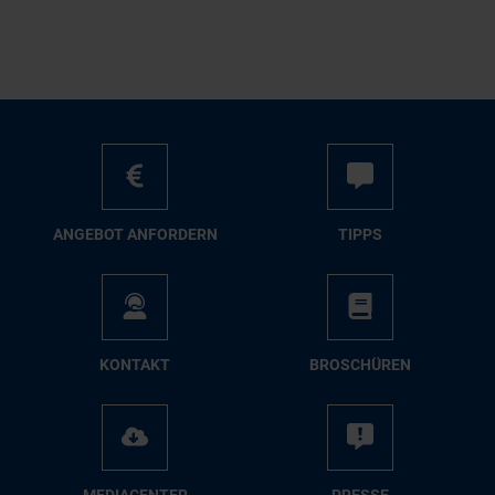
AN­GE­BOT AN­FOR­DERN
TIPPS
KON­TAKT
BRO­SCHÜ­REN