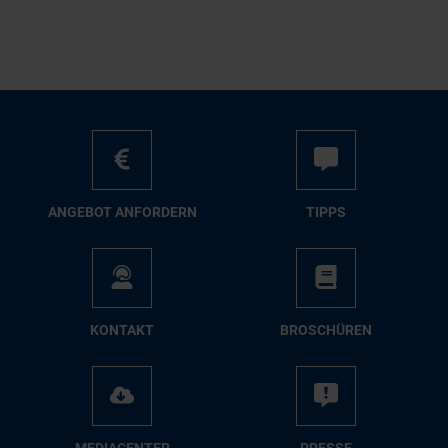
AN­GE­BOT AN­FOR­DERN
TIPPS
KON­TAKT
BRO­SCHÜ­REN