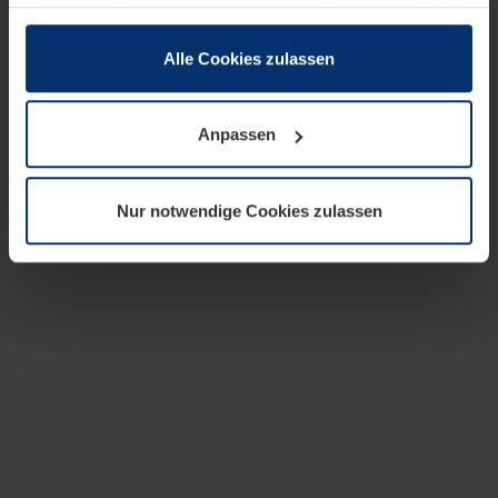
zusammen, die Sie ihnen bereitgestellt haben oder die
sie im Rahmen Ihrer Nutzung der Dienste gesammelt
haben.
Alle Cookies zulassen
Rechtlich können wir Cookies auf Ihrem Gerät speichern,
wenn diese für den Betrieb dieser Seite unbedingt
Anpassen
notwendig sind. Für alle anderen Cookie-Typen benötigen
wir Ihre Erlaubnis. Ihre Einwilligung können Sie jederzeit
in der Cookie-Erläuterung auf der Seite
Nur notwendige Cookies zulassen
Datenschutzerklärung
unserer Website ändern oder
widerrufen.