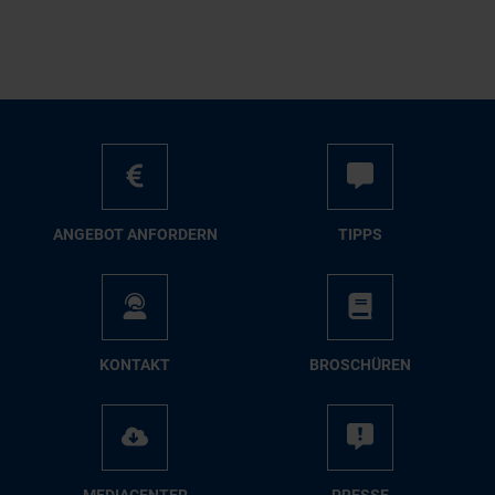
AN­GE­BOT AN­FOR­DERN
TIPPS
KON­TAKT
BRO­SCHÜ­REN