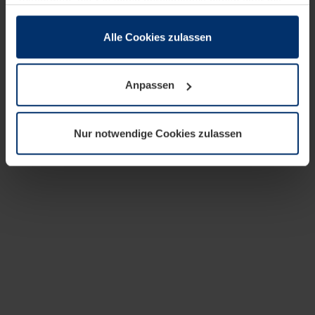
zusammen, die Sie ihnen bereitgestellt haben oder die
sie im Rahmen Ihrer Nutzung der Dienste gesammelt
haben.
Alle Cookies zulassen
Rechtlich können wir Cookies auf Ihrem Gerät speichern,
wenn diese für den Betrieb dieser Seite unbedingt
Anpassen
notwendig sind. Für alle anderen Cookie-Typen benötigen
wir Ihre Erlaubnis. Ihre Einwilligung können Sie jederzeit
in der Cookie-Erläuterung auf der Seite
Nur notwendige Cookies zulassen
Datenschutzerklärung
unserer Website ändern oder
widerrufen.