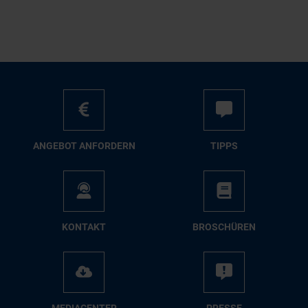
AN­GE­BOT AN­FOR­DERN
TIPPS
KON­TAKT
BRO­SCHÜ­REN