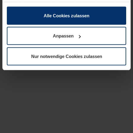
zusammen, die Sie ihnen bereitgestellt haben oder die
sie im Rahmen Ihrer Nutzung der Dienste gesammelt
haben.
Alle Cookies zulassen
Rechtlich können wir Cookies auf Ihrem Gerät speichern,
wenn diese für den Betrieb dieser Seite unbedingt
Anpassen
notwendig sind. Für alle anderen Cookie-Typen benötigen
wir Ihre Erlaubnis. Ihre Einwilligung können Sie jederzeit
in der Cookie-Erläuterung auf der Seite
Nur notwendige Cookies zulassen
Datenschutzerklärung
unserer Website ändern oder
widerrufen.