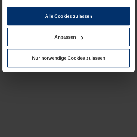
zusammen, die Sie ihnen bereitgestellt haben oder die
sie im Rahmen Ihrer Nutzung der Dienste gesammelt
haben.
Alle Cookies zulassen
Rechtlich können wir Cookies auf Ihrem Gerät speichern,
wenn diese für den Betrieb dieser Seite unbedingt
Anpassen
notwendig sind. Für alle anderen Cookie-Typen benötigen
wir Ihre Erlaubnis. Ihre Einwilligung können Sie jederzeit
in der Cookie-Erläuterung auf der Seite
Nur notwendige Cookies zulassen
Datenschutzerklärung
unserer Website ändern oder
widerrufen.