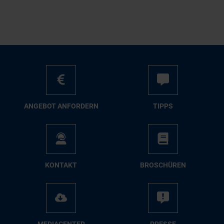
AN­GE­BOT AN­FOR­DERN
TIPPS
KON­TAKT
BRO­SCHÜ­REN