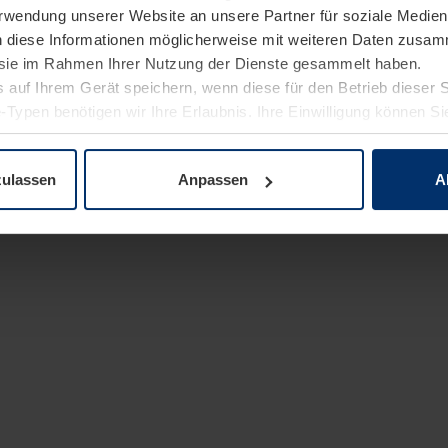
Verwendung unserer Website an unsere Partner für soziale Medi
n diese Informationen möglicherweise mit weiteren Daten zusam
e sie im Rahmen Ihrer Nutzung der Dienste gesammelt haben.
 auf Ihrem Gerät speichern, wenn diese für den Betrieb dieser 
-Typen benötigen wir Ihre Erlaubnis. Ihre Einwilligung können Sie
enschutzerklärung
unserer Website ändern oder widerrufen.
zulassen
Anpassen
A