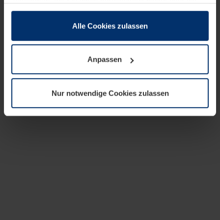
zusammen, die Sie ihnen bereitgestellt haben oder die
sie im Rahmen Ihrer Nutzung der Dienste gesammelt
haben.
Alle Cookies zulassen
Rechtlich können wir Cookies auf Ihrem Gerät speichern,
wenn diese für den Betrieb dieser Seite unbedingt
Anpassen
notwendig sind. Für alle anderen Cookie-Typen benötigen
wir Ihre Erlaubnis. Ihre Einwilligung können Sie jederzeit
in der Cookie-Erläuterung auf der Seite
Nur notwendige Cookies zulassen
Datenschutzerklärung
unserer Website ändern oder
widerrufen.