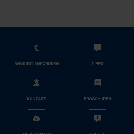
AN­GE­BOT AN­FOR­DERN
TIPPS
KON­TAKT
BRO­SCHÜ­REN