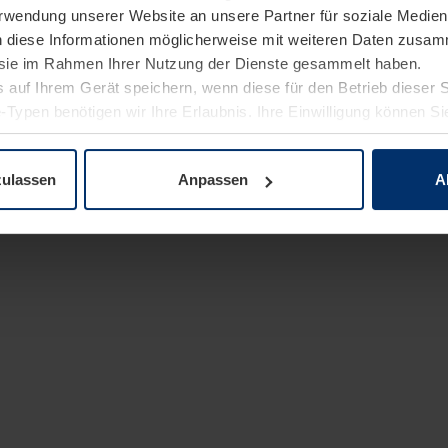
Verwendung unserer Website an unsere Partner für soziale Medi
n diese Informationen möglicherweise mit weiteren Daten zusam
e sie im Rahmen Ihrer Nutzung der Dienste gesammelt haben.
 auf Ihrem Gerät speichern, wenn diese für den Betrieb dieser 
-Typen benötigen wir Ihre Erlaubnis. Ihre Einwilligung können Sie
enschutzerklärung
unserer Website ändern oder widerrufen.
zulassen
Anpassen
A