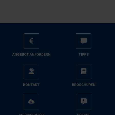
AN­GE­BOT AN­FOR­DERN
TIPPS
KON­TAKT
BRO­SCHÜ­REN