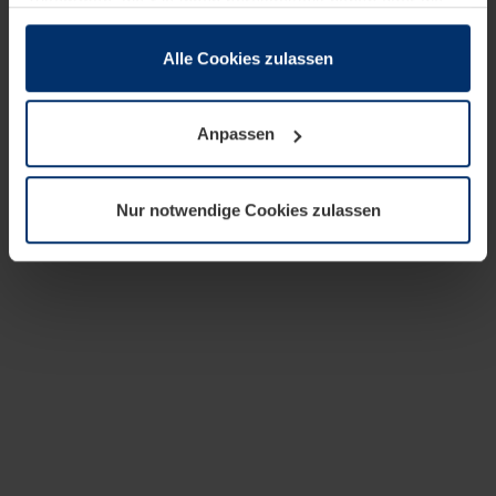
zusammen, die Sie ihnen bereitgestellt haben oder die
sie im Rahmen Ihrer Nutzung der Dienste gesammelt
haben.
Alle Cookies zulassen
Rechtlich können wir Cookies auf Ihrem Gerät speichern,
wenn diese für den Betrieb dieser Seite unbedingt
Anpassen
notwendig sind. Für alle anderen Cookie-Typen benötigen
wir Ihre Erlaubnis. Ihre Einwilligung können Sie jederzeit
in der Cookie-Erläuterung auf der Seite
Nur notwendige Cookies zulassen
Datenschutzerklärung
unserer Website ändern oder
widerrufen.