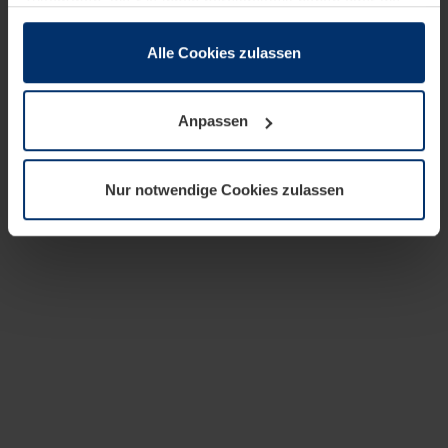
zusammen, die Sie ihnen bereitgestellt haben oder die
sie im Rahmen Ihrer Nutzung der Dienste gesammelt
haben.
Alle Cookies zulassen
Rechtlich können wir Cookies auf Ihrem Gerät speichern,
wenn diese für den Betrieb dieser Seite unbedingt
Anpassen
notwendig sind. Für alle anderen Cookie-Typen benötigen
wir Ihre Erlaubnis. Ihre Einwilligung können Sie jederzeit
in der Cookie-Erläuterung auf der Seite
Nur notwendige Cookies zulassen
Datenschutzerklärung
unserer Website ändern oder
widerrufen.