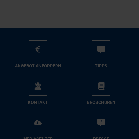
AN­GE­BOT AN­FOR­DERN
TIPPS
KON­TAKT
BRO­SCHÜ­REN