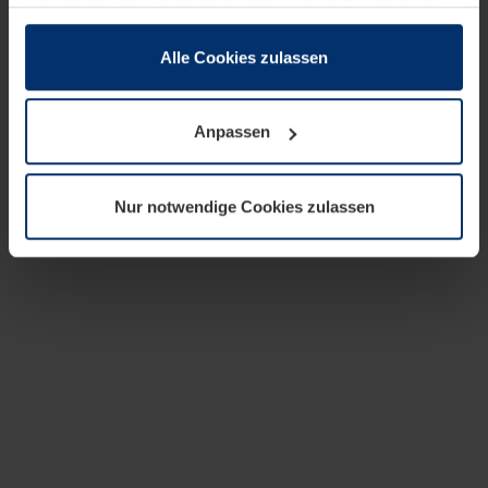
zusammen, die Sie ihnen bereitgestellt haben oder die
sie im Rahmen Ihrer Nutzung der Dienste gesammelt
haben.
Alle Cookies zulassen
Rechtlich können wir Cookies auf Ihrem Gerät speichern,
wenn diese für den Betrieb dieser Seite unbedingt
Anpassen
notwendig sind. Für alle anderen Cookie-Typen benötigen
wir Ihre Erlaubnis. Ihre Einwilligung können Sie jederzeit
in der Cookie-Erläuterung auf der Seite
Nur notwendige Cookies zulassen
Datenschutzerklärung
unserer Website ändern oder
widerrufen.