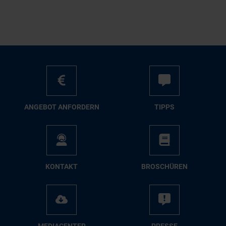
AN­GE­BOT AN­FOR­DERN
TIPPS
KON­TAKT
BRO­SCHÜ­REN