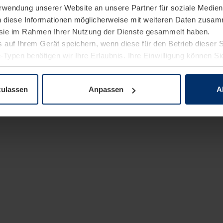
Verwendung unserer Website an unsere Partner für soziale Medi
n diese Informationen möglicherweise mit weiteren Daten zusam
e sie im Rahmen Ihrer Nutzung der Dienste gesammelt haben.
 auf Ihrem Gerät speichern, wenn diese für den Betrieb dieser 
-Typen benötigen wir Ihre Erlaubnis. Ihre Einwilligung können Sie
enschutzerklärung
unserer Website ändern oder widerrufen.
zulassen
Anpassen
A