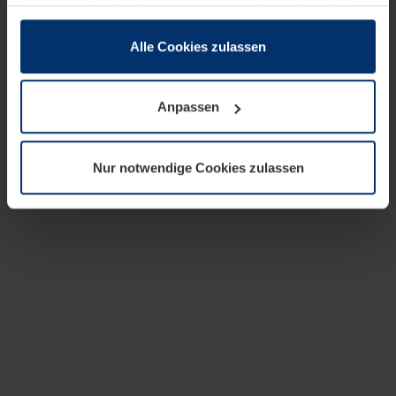
zusammen, die Sie ihnen bereitgestellt haben oder die
sie im Rahmen Ihrer Nutzung der Dienste gesammelt
haben.
Alle Cookies zulassen
Rechtlich können wir Cookies auf Ihrem Gerät speichern,
wenn diese für den Betrieb dieser Seite unbedingt
Anpassen
notwendig sind. Für alle anderen Cookie-Typen benötigen
wir Ihre Erlaubnis. Ihre Einwilligung können Sie jederzeit
in der Cookie-Erläuterung auf der Seite
Nur notwendige Cookies zulassen
Datenschutzerklärung
unserer Website ändern oder
widerrufen.