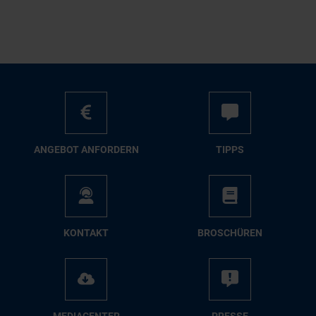
AN­GE­BOT AN­FOR­DERN
TIPPS
KON­TAKT
BRO­SCHÜ­REN