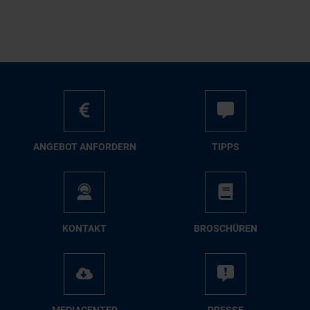
AN­GE­BOT AN­FOR­DERN
TIPPS
KON­TAKT
BRO­SCHÜ­REN