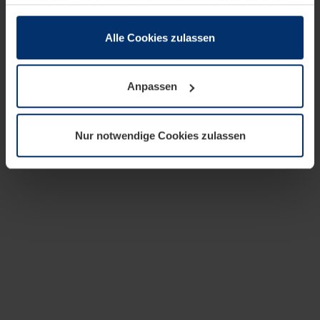
zusammen, die Sie ihnen bereitgestellt haben oder die
sie im Rahmen Ihrer Nutzung der Dienste gesammelt
haben.
Alle Cookies zulassen
Rechtlich können wir Cookies auf Ihrem Gerät speichern,
wenn diese für den Betrieb dieser Seite unbedingt
Anpassen
notwendig sind. Für alle anderen Cookie-Typen benötigen
wir Ihre Erlaubnis. Ihre Einwilligung können Sie jederzeit
in der Cookie-Erläuterung auf der Seite
Nur notwendige Cookies zulassen
Datenschutzerklärung
unserer Website ändern oder
widerrufen.