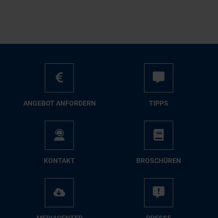
AN­GE­BOT AN­FOR­DERN
TIPPS
KON­TAKT
BRO­SCHÜ­REN