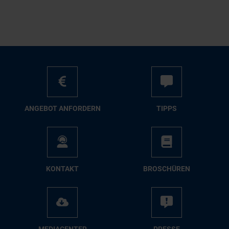
AN­GE­BOT AN­FOR­DERN
TIPPS
KON­TAKT
BRO­SCHÜ­REN