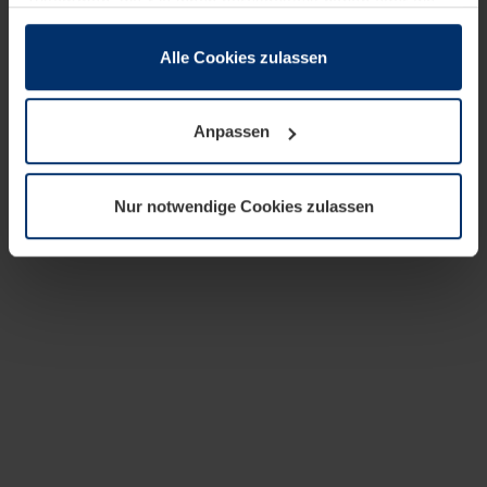
zusammen, die Sie ihnen bereitgestellt haben oder die
sie im Rahmen Ihrer Nutzung der Dienste gesammelt
haben.
Alle Cookies zulassen
Rechtlich können wir Cookies auf Ihrem Gerät speichern,
wenn diese für den Betrieb dieser Seite unbedingt
Anpassen
notwendig sind. Für alle anderen Cookie-Typen benötigen
wir Ihre Erlaubnis. Ihre Einwilligung können Sie jederzeit
in der Cookie-Erläuterung auf der Seite
Nur notwendige Cookies zulassen
Datenschutzerklärung
unserer Website ändern oder
widerrufen.