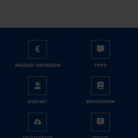
AN­GE­BOT AN­FOR­DERN
TIPPS
KON­TAKT
BRO­SCHÜ­REN