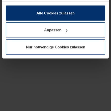
zusammen, die Sie ihnen bereitgestellt haben oder die
sie im Rahmen Ihrer Nutzung der Dienste gesammelt
haben.
Alle Cookies zulassen
Rechtlich können wir Cookies auf Ihrem Gerät speichern,
wenn diese für den Betrieb dieser Seite unbedingt
Anpassen
notwendig sind. Für alle anderen Cookie-Typen benötigen
wir Ihre Erlaubnis. Ihre Einwilligung können Sie jederzeit
in der Cookie-Erläuterung auf der Seite
Nur notwendige Cookies zulassen
Datenschutzerklärung
unserer Website ändern oder
widerrufen.