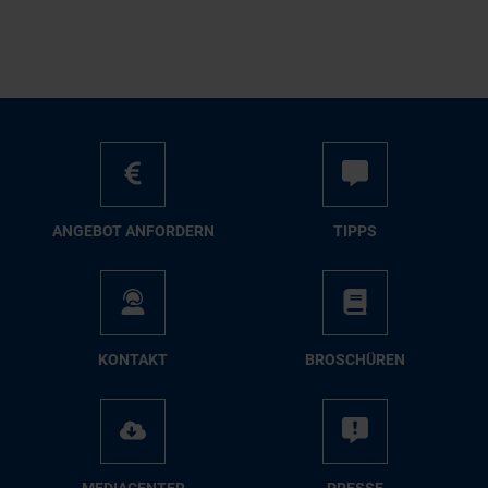
AN­GE­BOT AN­FOR­DERN
TIPPS
KON­TAKT
BRO­SCHÜ­REN