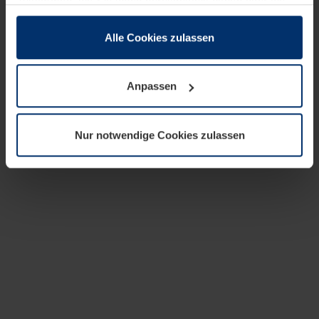
zusammen, die Sie ihnen bereitgestellt haben oder die
sie im Rahmen Ihrer Nutzung der Dienste gesammelt
haben.
Alle Cookies zulassen
Rechtlich können wir Cookies auf Ihrem Gerät speichern,
wenn diese für den Betrieb dieser Seite unbedingt
Anpassen
notwendig sind. Für alle anderen Cookie-Typen benötigen
wir Ihre Erlaubnis. Ihre Einwilligung können Sie jederzeit
in der Cookie-Erläuterung auf der Seite
Nur notwendige Cookies zulassen
Datenschutzerklärung
unserer Website ändern oder
widerrufen.