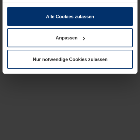
zusammen, die Sie ihnen bereitgestellt haben oder die
sie im Rahmen Ihrer Nutzung der Dienste gesammelt
haben.
Alle Cookies zulassen
Rechtlich können wir Cookies auf Ihrem Gerät speichern,
wenn diese für den Betrieb dieser Seite unbedingt
Anpassen
notwendig sind. Für alle anderen Cookie-Typen benötigen
wir Ihre Erlaubnis. Ihre Einwilligung können Sie jederzeit
in der Cookie-Erläuterung auf der Seite
Nur notwendige Cookies zulassen
Datenschutzerklärung
unserer Website ändern oder
widerrufen.