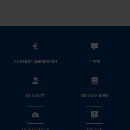
AN­GE­BOT AN­FOR­DERN
TIPPS
KON­TAKT
BRO­SCHÜ­REN