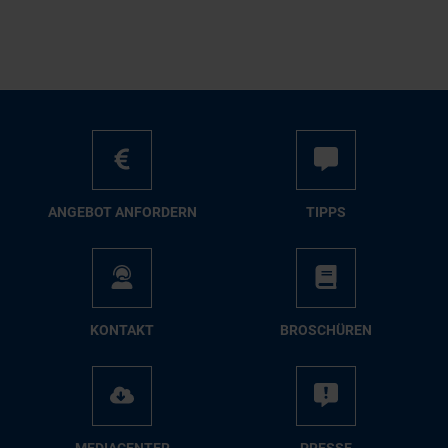
AN­GE­BOT AN­FOR­DERN
TIPPS
KON­TAKT
BRO­SCHÜ­REN