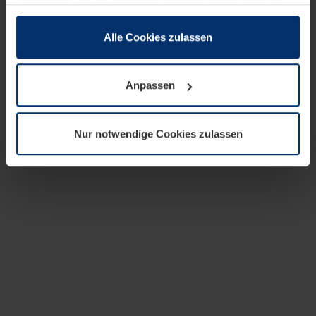
zusammen, die Sie ihnen bereitgestellt haben oder die
sie im Rahmen Ihrer Nutzung der Dienste gesammelt
haben.
Alle Cookies zulassen
Rechtlich können wir Cookies auf Ihrem Gerät speichern,
wenn diese für den Betrieb dieser Seite unbedingt
Anpassen
notwendig sind. Für alle anderen Cookie-Typen benötigen
wir Ihre Erlaubnis. Ihre Einwilligung können Sie jederzeit
in der Cookie-Erläuterung auf der Seite
Nur notwendige Cookies zulassen
Datenschutzerklärung
unserer Website ändern oder
widerrufen.