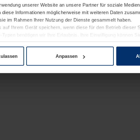
Verwendung unserer Website an unsere Partner für soziale Medi
n diese Informationen möglicherweise mit weiteren Daten zusam
e sie im Rahmen Ihrer Nutzung der Dienste gesammelt haben.
 auf Ihrem Gerät speichern, wenn diese für den Betrieb dieser 
-Typen benötigen wir Ihre Erlaubnis. Ihre Einwilligung können Sie
enschutzerklärung
unserer Website ändern oder widerrufen.
zulassen
Anpassen
A