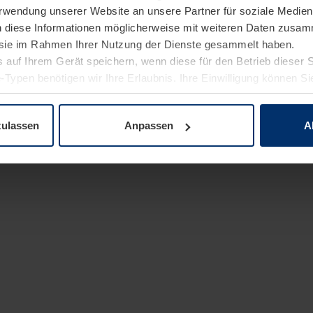
Verwendung unserer Website an unsere Partner für soziale Medi
n diese Informationen möglicherweise mit weiteren Daten zusam
e sie im Rahmen Ihrer Nutzung der Dienste gesammelt haben.
 auf Ihrem Gerät speichern, wenn diese für den Betrieb dieser 
-Typen benötigen wir Ihre Erlaubnis. Ihre Einwilligung können Sie
enschutzerklärung
unserer Website ändern oder widerrufen.
zulassen
Anpassen
A