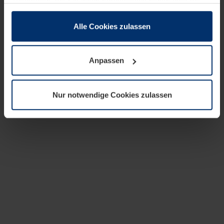
zusammen, die Sie ihnen bereitgestellt haben oder die
sie im Rahmen Ihrer Nutzung der Dienste gesammelt
haben.
Alle Cookies zulassen
Rechtlich können wir Cookies auf Ihrem Gerät speichern,
wenn diese für den Betrieb dieser Seite unbedingt
Anpassen
notwendig sind. Für alle anderen Cookie-Typen benötigen
wir Ihre Erlaubnis. Ihre Einwilligung können Sie jederzeit
in der Cookie-Erläuterung auf der Seite
Nur notwendige Cookies zulassen
Datenschutzerklärung
unserer Website ändern oder
widerrufen.