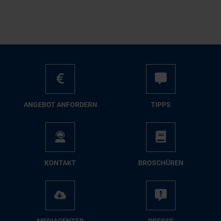
AN­GE­BOT AN­FOR­DERN
TIPPS
KON­TAKT
BRO­SCHÜ­REN