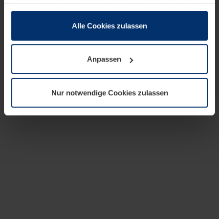
zusammen, die Sie ihnen bereitgestellt haben oder die
sie im Rahmen Ihrer Nutzung der Dienste gesammelt
haben.
Alle Cookies zulassen
Rechtlich können wir Cookies auf Ihrem Gerät speichern,
wenn diese für den Betrieb dieser Seite unbedingt
Anpassen
notwendig sind. Für alle anderen Cookie-Typen benötigen
wir Ihre Erlaubnis. Ihre Einwilligung können Sie jederzeit
in der Cookie-Erläuterung auf der Seite
Nur notwendige Cookies zulassen
Datenschutzerklärung
unserer Website ändern oder
widerrufen.