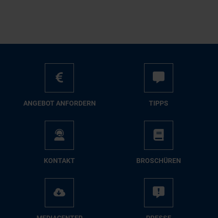
AN­GE­BOT AN­FOR­DERN
TIPPS
KON­TAKT
BRO­SCHÜ­REN