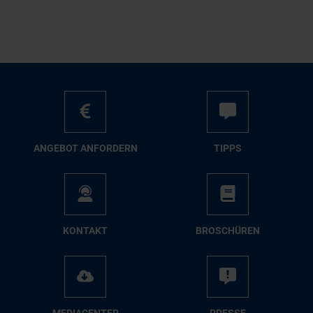
AN­GE­BOT AN­FOR­DERN
TIPPS
KON­TAKT
BRO­SCHÜ­REN