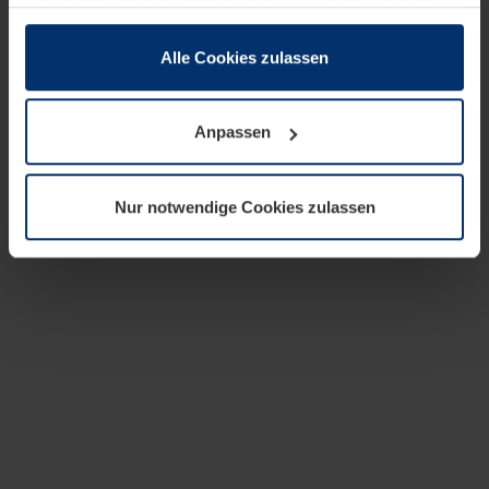
zusammen, die Sie ihnen bereitgestellt haben oder die
sie im Rahmen Ihrer Nutzung der Dienste gesammelt
haben.
Alle Cookies zulassen
Rechtlich können wir Cookies auf Ihrem Gerät speichern,
wenn diese für den Betrieb dieser Seite unbedingt
Anpassen
notwendig sind. Für alle anderen Cookie-Typen benötigen
wir Ihre Erlaubnis. Ihre Einwilligung können Sie jederzeit
in der Cookie-Erläuterung auf der Seite
Nur notwendige Cookies zulassen
Datenschutzerklärung
unserer Website ändern oder
widerrufen.