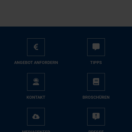
AN­GE­BOT AN­FOR­DERN
TIPPS
KON­TAKT
BRO­SCHÜ­REN