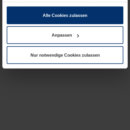
zusammen, die Sie ihnen bereitgestellt haben oder die
sie im Rahmen Ihrer Nutzung der Dienste gesammelt
haben.
Alle Cookies zulassen
Rechtlich können wir Cookies auf Ihrem Gerät speichern,
wenn diese für den Betrieb dieser Seite unbedingt
Anpassen
notwendig sind. Für alle anderen Cookie-Typen benötigen
wir Ihre Erlaubnis. Ihre Einwilligung können Sie jederzeit
in der Cookie-Erläuterung auf der Seite
Nur notwendige Cookies zulassen
Datenschutzerklärung
unserer Website ändern oder
widerrufen.