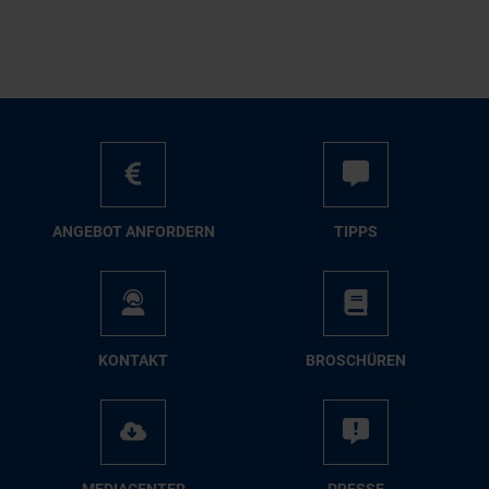
AN­GE­BOT AN­FOR­DERN
TIPPS
KON­TAKT
BRO­SCHÜ­REN