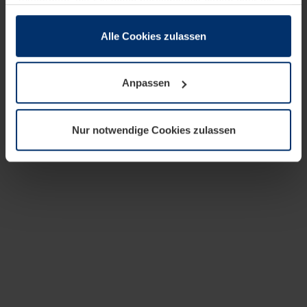
zusammen, die Sie ihnen bereitgestellt haben oder die
sie im Rahmen Ihrer Nutzung der Dienste gesammelt
haben.
Alle Cookies zulassen
Rechtlich können wir Cookies auf Ihrem Gerät speichern,
wenn diese für den Betrieb dieser Seite unbedingt
Anpassen
notwendig sind. Für alle anderen Cookie-Typen benötigen
wir Ihre Erlaubnis. Ihre Einwilligung können Sie jederzeit
in der Cookie-Erläuterung auf der Seite
Nur notwendige Cookies zulassen
Datenschutzerklärung
unserer Website ändern oder
widerrufen.