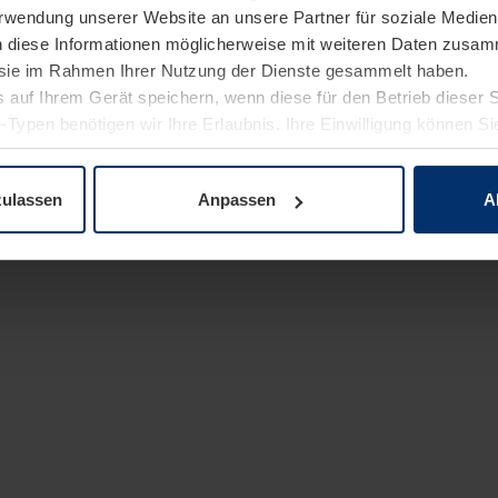
Verwendung unserer Website an unsere Partner für soziale Medi
n diese Informationen möglicherweise mit weiteren Daten zusam
e sie im Rahmen Ihrer Nutzung der Dienste gesammelt haben.
 auf Ihrem Gerät speichern, wenn diese für den Betrieb dieser 
-Typen benötigen wir Ihre Erlaubnis. Ihre Einwilligung können Sie
enschutzerklärung
unserer Website ändern oder widerrufen.
zulassen
Anpassen
A