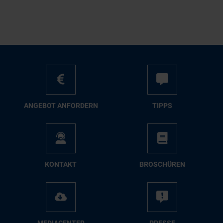
AN­GE­BOT AN­FOR­DERN
TIPPS
KON­TAKT
BRO­SCHÜ­REN