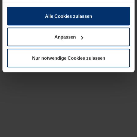
zusammen, die Sie ihnen bereitgestellt haben oder die
sie im Rahmen Ihrer Nutzung der Dienste gesammelt
haben.
Alle Cookies zulassen
Rechtlich können wir Cookies auf Ihrem Gerät speichern,
wenn diese für den Betrieb dieser Seite unbedingt
Anpassen
notwendig sind. Für alle anderen Cookie-Typen benötigen
wir Ihre Erlaubnis. Ihre Einwilligung können Sie jederzeit
in der Cookie-Erläuterung auf der Seite
Nur notwendige Cookies zulassen
Datenschutzerklärung
unserer Website ändern oder
widerrufen.