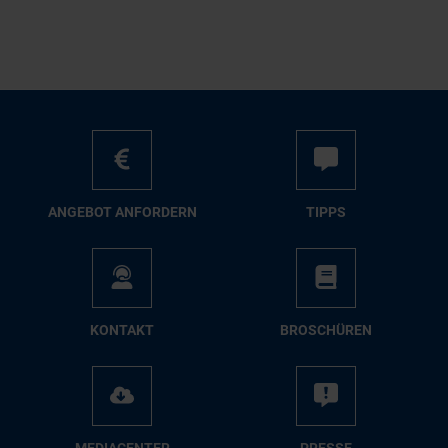
AN­GE­BOT AN­FOR­DERN
TIPPS
KON­TAKT
BRO­SCHÜ­REN