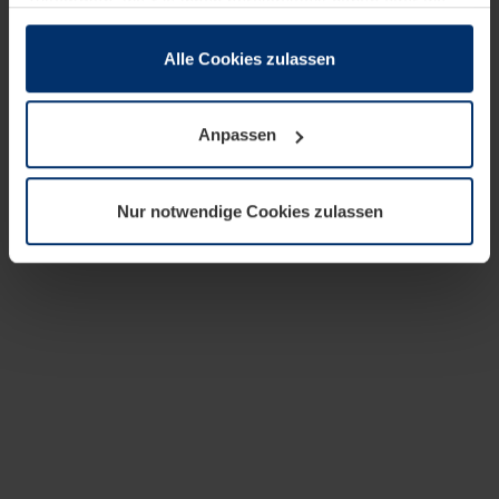
zusammen, die Sie ihnen bereitgestellt haben oder die
sie im Rahmen Ihrer Nutzung der Dienste gesammelt
haben.
Alle Cookies zulassen
Rechtlich können wir Cookies auf Ihrem Gerät speichern,
wenn diese für den Betrieb dieser Seite unbedingt
Anpassen
notwendig sind. Für alle anderen Cookie-Typen benötigen
wir Ihre Erlaubnis. Ihre Einwilligung können Sie jederzeit
in der Cookie-Erläuterung auf der Seite
Nur notwendige Cookies zulassen
Datenschutzerklärung
unserer Website ändern oder
widerrufen.