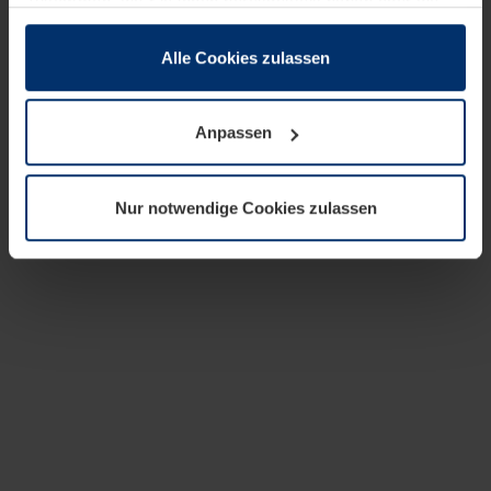
zusammen, die Sie ihnen bereitgestellt haben oder die
sie im Rahmen Ihrer Nutzung der Dienste gesammelt
haben.
Alle Cookies zulassen
Rechtlich können wir Cookies auf Ihrem Gerät speichern,
wenn diese für den Betrieb dieser Seite unbedingt
Anpassen
notwendig sind. Für alle anderen Cookie-Typen benötigen
wir Ihre Erlaubnis. Ihre Einwilligung können Sie jederzeit
in der Cookie-Erläuterung auf der Seite
Nur notwendige Cookies zulassen
Datenschutzerklärung
unserer Website ändern oder
widerrufen.