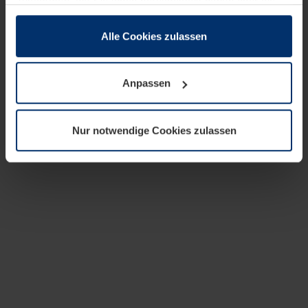
zusammen, die Sie ihnen bereitgestellt haben oder die
sie im Rahmen Ihrer Nutzung der Dienste gesammelt
haben.
Alle Cookies zulassen
Rechtlich können wir Cookies auf Ihrem Gerät speichern,
wenn diese für den Betrieb dieser Seite unbedingt
Anpassen
notwendig sind. Für alle anderen Cookie-Typen benötigen
wir Ihre Erlaubnis. Ihre Einwilligung können Sie jederzeit
in der Cookie-Erläuterung auf der Seite
Nur notwendige Cookies zulassen
Datenschutzerklärung
unserer Website ändern oder
widerrufen.