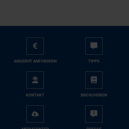
AN­GE­BOT AN­FOR­DERN
TIPPS
KON­TAKT
BRO­SCHÜ­REN