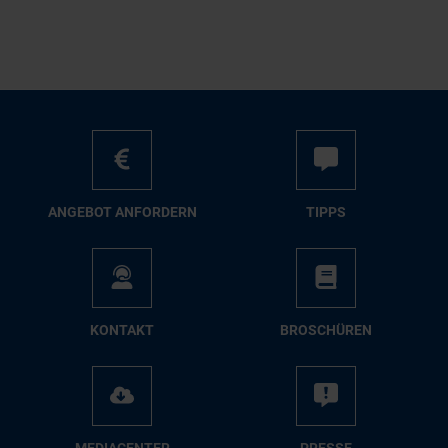
AN­GE­BOT AN­FOR­DERN
TIPPS
KON­TAKT
BRO­SCHÜ­REN