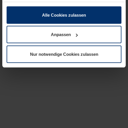
zusammen, die Sie ihnen bereitgestellt haben oder die
sie im Rahmen Ihrer Nutzung der Dienste gesammelt
haben.
Alle Cookies zulassen
Rechtlich können wir Cookies auf Ihrem Gerät speichern,
wenn diese für den Betrieb dieser Seite unbedingt
Anpassen
notwendig sind. Für alle anderen Cookie-Typen benötigen
wir Ihre Erlaubnis. Ihre Einwilligung können Sie jederzeit
in der Cookie-Erläuterung auf der Seite
Nur notwendige Cookies zulassen
Datenschutzerklärung
unserer Website ändern oder
widerrufen.