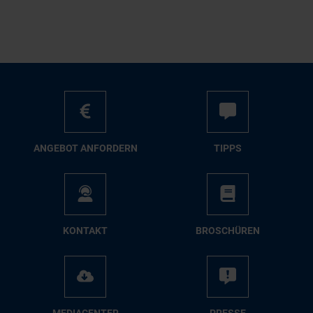
AN­GE­BOT AN­FOR­DERN
TIPPS
KON­TAKT
BRO­SCHÜ­REN