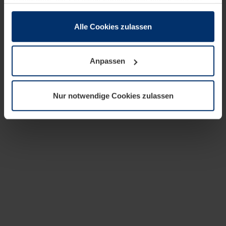
zusammen, die Sie ihnen bereitgestellt haben oder die
sie im Rahmen Ihrer Nutzung der Dienste gesammelt
haben.
Alle Cookies zulassen
Rechtlich können wir Cookies auf Ihrem Gerät speichern,
wenn diese für den Betrieb dieser Seite unbedingt
Anpassen
notwendig sind. Für alle anderen Cookie-Typen benötigen
wir Ihre Erlaubnis. Ihre Einwilligung können Sie jederzeit
in der Cookie-Erläuterung auf der Seite
Nur notwendige Cookies zulassen
Datenschutzerklärung
unserer Website ändern oder
widerrufen.