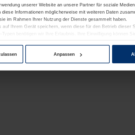
Verwendung unserer Website an unsere Partner für soziale Medi
n diese Informationen möglicherweise mit weiteren Daten zusam
e sie im Rahmen Ihrer Nutzung der Dienste gesammelt haben.
 auf Ihrem Gerät speichern, wenn diese für den Betrieb dieser 
-Typen benötigen wir Ihre Erlaubnis. Ihre Einwilligung können Sie
enschutzerklärung
unserer Website ändern oder widerrufen.
zulassen
Anpassen
A