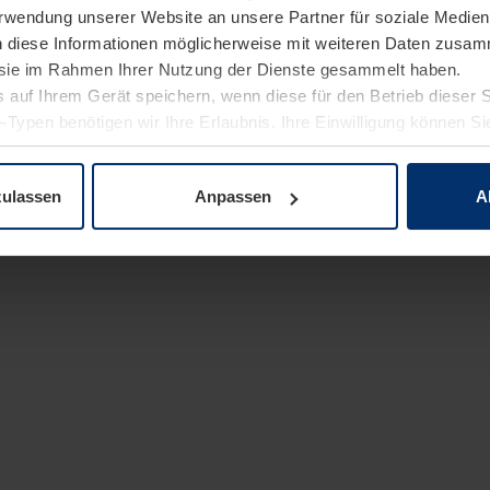
Verwendung unserer Website an unsere Partner für soziale Medi
n diese Informationen möglicherweise mit weiteren Daten zusam
e sie im Rahmen Ihrer Nutzung der Dienste gesammelt haben.
 auf Ihrem Gerät speichern, wenn diese für den Betrieb dieser 
-Typen benötigen wir Ihre Erlaubnis. Ihre Einwilligung können Sie
enschutzerklärung
unserer Website ändern oder widerrufen.
zulassen
Anpassen
A