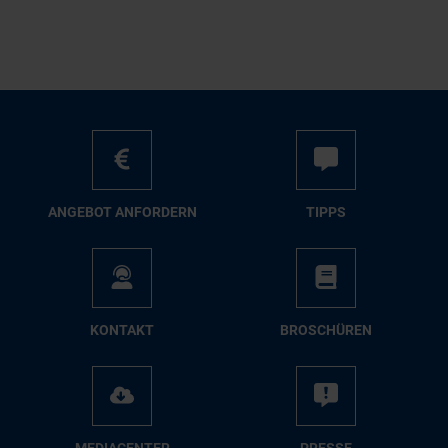
AN­GE­BOT AN­FOR­DERN
TIPPS
KON­TAKT
BRO­SCHÜ­REN