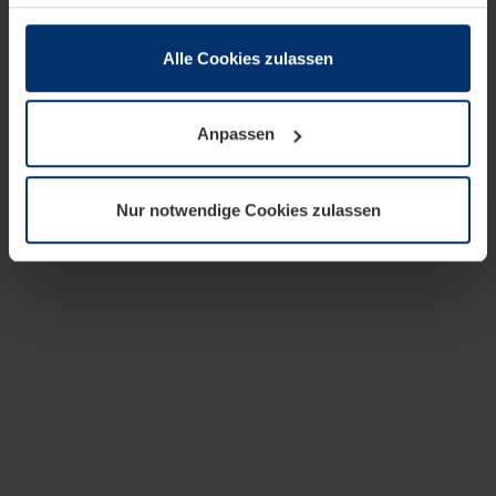
zusammen, die Sie ihnen bereitgestellt haben oder die
sie im Rahmen Ihrer Nutzung der Dienste gesammelt
haben.
Alle Cookies zulassen
Rechtlich können wir Cookies auf Ihrem Gerät speichern,
wenn diese für den Betrieb dieser Seite unbedingt
Anpassen
notwendig sind. Für alle anderen Cookie-Typen benötigen
wir Ihre Erlaubnis. Ihre Einwilligung können Sie jederzeit
in der Cookie-Erläuterung auf der Seite
Nur notwendige Cookies zulassen
Datenschutzerklärung
unserer Website ändern oder
widerrufen.