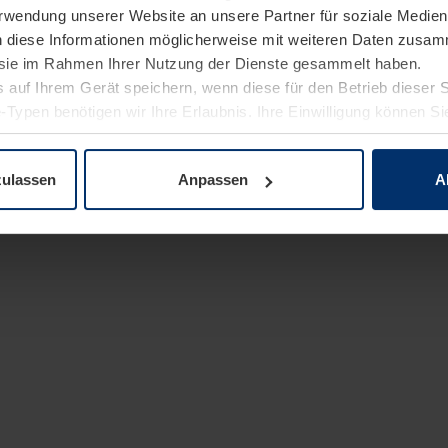
Verwendung unserer Website an unsere Partner für soziale Medi
n diese Informationen möglicherweise mit weiteren Daten zusam
e sie im Rahmen Ihrer Nutzung der Dienste gesammelt haben.
 auf Ihrem Gerät speichern, wenn diese für den Betrieb dieser 
-Typen benötigen wir Ihre Erlaubnis. Ihre Einwilligung können Sie
enschutzerklärung
unserer Website ändern oder widerrufen.
zulassen
Anpassen
A