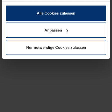
zusammen, die Sie ihnen bereitgestellt haben oder die
sie im Rahmen Ihrer Nutzung der Dienste gesammelt
haben.
Alle Cookies zulassen
Rechtlich können wir Cookies auf Ihrem Gerät speichern,
wenn diese für den Betrieb dieser Seite unbedingt
Anpassen
notwendig sind. Für alle anderen Cookie-Typen benötigen
wir Ihre Erlaubnis. Ihre Einwilligung können Sie jederzeit
in der Cookie-Erläuterung auf der Seite
Nur notwendige Cookies zulassen
Datenschutzerklärung
unserer Website ändern oder
widerrufen.