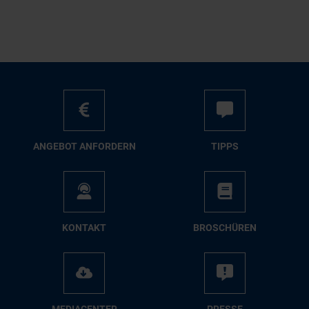
AN­GE­BOT AN­FOR­DERN
TIPPS
KON­TAKT
BRO­SCHÜ­REN