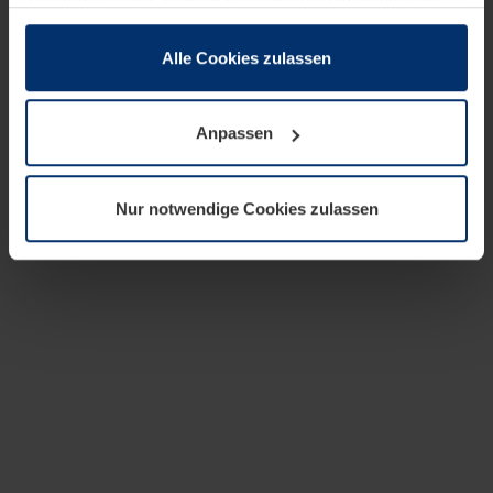
zusammen, die Sie ihnen bereitgestellt haben oder die
sie im Rahmen Ihrer Nutzung der Dienste gesammelt
haben.
Alle Cookies zulassen
Rechtlich können wir Cookies auf Ihrem Gerät speichern,
wenn diese für den Betrieb dieser Seite unbedingt
Anpassen
notwendig sind. Für alle anderen Cookie-Typen benötigen
wir Ihre Erlaubnis. Ihre Einwilligung können Sie jederzeit
in der Cookie-Erläuterung auf der Seite
Nur notwendige Cookies zulassen
Datenschutzerklärung
unserer Website ändern oder
widerrufen.