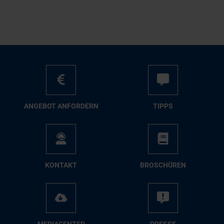
AN­GE­BOT AN­FOR­DERN
TIPPS
KON­TAKT
BRO­SCHÜ­REN