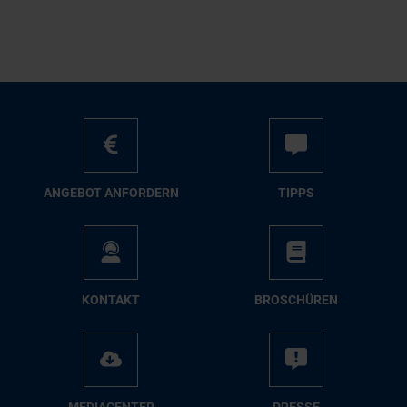
AN­GE­BOT AN­FOR­DERN
TIPPS
KON­TAKT
BRO­SCHÜ­REN