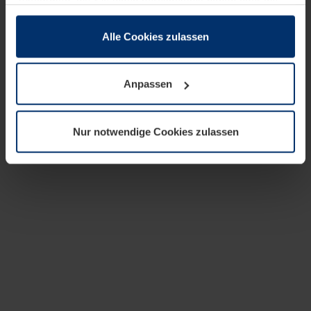
zusammen, die Sie ihnen bereitgestellt haben oder die
sie im Rahmen Ihrer Nutzung der Dienste gesammelt
haben.
Alle Cookies zulassen
Rechtlich können wir Cookies auf Ihrem Gerät speichern,
wenn diese für den Betrieb dieser Seite unbedingt
Anpassen
notwendig sind. Für alle anderen Cookie-Typen benötigen
wir Ihre Erlaubnis. Ihre Einwilligung können Sie jederzeit
in der Cookie-Erläuterung auf der Seite
Nur notwendige Cookies zulassen
Datenschutzerklärung
unserer Website ändern oder
widerrufen.